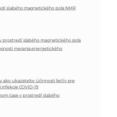
redí slabého magnetického poľa NMR
v prostredí slabého magnetického poľa
esnosti merania energetického
ako ukazateľov účinnosti liečív pre
i infekcie COVID-19
nom čase v prostredí slabého