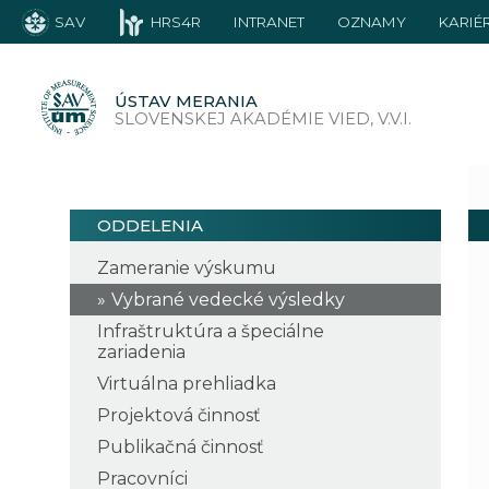
SAV
HRS4R
INTRANET
OZNAMY
KARIÉ
ÚSTAV MERANIA
SLOVENSKEJ AKADÉMIE VIED, V.V.I.
ODDELENIA
Zameranie výskumu
Vybrané vedecké výsledky
Infraštruktúra a špeciálne
zariadenia
Virtuálna prehliadka
Projektová činnosť
Publikačná činnosť
Pracovníci