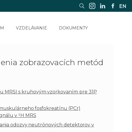
EN
UM
VZDELÁVANIE
DOKUMENTY
lenia zobrazovacích metód
u MRSI s kruhovým vzorkovaním pre 31P
amuskulárneho fosfokreatínu (PCr)
ignálu v ¹H MRS
erania odozvy neutrónových detektorov v