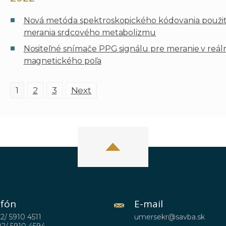
Nová metóda spektroskopického kódovania použití
merania srdcového metabolizmu
Nositeľné snímače PPG signálu pre meranie v reál
magnetického poľa
N
1
2
3
Next
a
v
i
g
a
t
i
o
efón
E-mail
n
02/ 5910 4511
umersekr@savba.sk