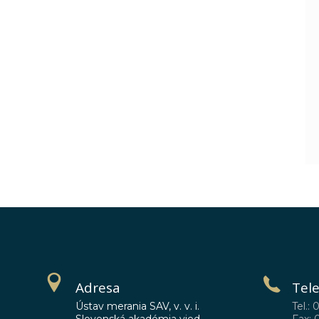
Adresa
Tel
Ústav merania SAV, v. v. i.
Tel.: 