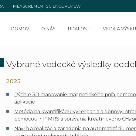
RA
MEASUREMENT SCIENCE REVIEW
DOMOV
O NÁS
UDALOSTI
VEDA A VÝSK
Vybrané vedecké výsledky odde
2025
Rýchle 3D mapovanie magnetického poľa pomoco
aplikácie
Metóda na kvantifikáciu vyčerpania a obnovy intr
pomocou ³¹P MRS a správania kreatínového CH₂ s
Návrh a realizácia zariadenia na automatizáciu m
závislosti od uhlovej distribúcie