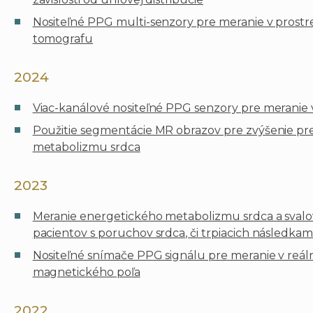
Nositeľné PPG multi-senzory pre meranie v prost
tomografu
2024
Viac-kanálové nositeľné PPG senzory pre meranie 
Použitie segmentácie MR obrazov pre zvýšenie pr
metabolizmu srdca
2023
Meranie energetického metabolizmu srdca a svalov 
pacientov s poruchov srdca, či trpiacich následkam
Nositeľné snímače PPG signálu pre meranie v reál
magnetického poľa
2022