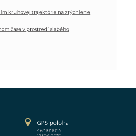
m kruhovej trajektórie na zrýchlenie
nom čase v prostredí slabého
GPS poloha
48°10'10''N