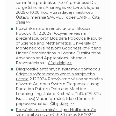
seminár a prednášku, ktorú prednesie Dr.
Jorge Sánchez Arciniegas, vo štvrtok 5. júna
2025 o 10:00 hod. v zasadacej miestnosti
Ústavu merania SAV, v.v.i.. openCARP:…
Čítaj
ďalej >>
Pozvánka na prezentáciu- prof. Božidar
Popović
10.12.2024
Pozývame vás na
prezentáciu prof. Božidara Popovića (Faculty
of Science and Mathematics, University of
Montenegro) s názvom Goodness-of-Fit and
Linear Combinations in Logistic Distributions:
Advances and Applications- abstrakt.
Prezentácia sa…
Čítaj ďalej >>
Diagnostika anténnych systémov pomocou
údajov o vyžarovacom vzore a strojového
učenia
2.12.2024
Pozvývame vás na seminár s
názvom: Antenna System Diagnostics using
Radiation Pattern Data and Machine
Learning- Ing. Jakub Krchnák, PhD. (FEI STU
Bratislava) Viac informácií. Ide o tému ich
pripravovaného…
Čítaj ďalej >>
Pozvánka na seminár – Igor Holländer: Čo
som robil za ostatných 30 rokov
6.6.2024