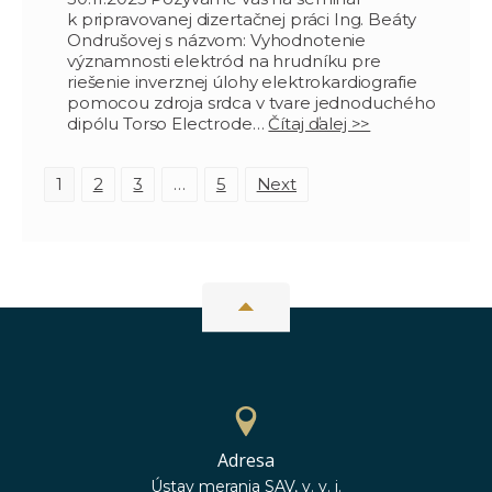
k pripravovanej dizertačnej práci Ing. Beáty
Ondrušovej s názvom: Vyhodnotenie
významnosti elektród na hrudníku pre
riešenie inverznej úlohy elektrokardiografie
pomocou zdroja srdca v tvare jednoduchého
dipólu Torso Electrode…
Čítaj ďalej >>
N
1
2
3
…
5
Next
a
v
i
g
a
t
i
o
n
Adresa
Ústav merania SAV, v. v. i.