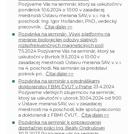
Pozývame Vás na seminár, ktorý sa uskutoční v
pondelok 10.6.2024 o 10:00 v zasadacej
miestnosti Ústavu merania SAV, v. v. i. na 4.
poschodí. Ing. Igor Holländer, PhD., vedecký
pracovník…
Čítaj ďalej >>
Pozvánka na seminár- Vývoj platformy na
meranie biologickej odozvy slabých
nízkofrekvenčných magnetických polí
7.5.2024
Pozývame Vás na seminár, ktorý sa
uskutoční v štvrtok 9.5.2024 o 10:00 v
zasadacej miestnosti Ústavu merania SAV, v. v. i.
na 4. poschodí. Na seminári sa predstaví
pokrok pri…
Čítaj ďalej >>
Pozvánka na seminár s prednáškami
doktorandov FBMI ČVUT v Prahe
23.4.2024
Pozývame všetkých záujemcov na seminár,
ktorý sa uskutoční v utorok 30.04.2024 od 9:00
v Ústave merania SAV, v.v.i. v zasadacej
miestnosti na 4.poschodí, kde spolupracovníci
a doktorandi z FBMI ČVUT…
Čítaj ďalej >>
Pozvánka na seminár k pripravovanej
dizertačnej práci Ing. Beáty Ondrušovej
30.11.2023
Pozývame vás na seminár