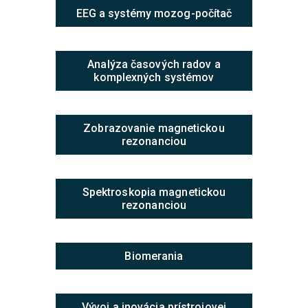
EEG a systémy mozog-počítač
Analýza časových radov a
komplexných systémov
Zobrazovanie magnetickou
rezonanciou
Spektroskopia magnetickou
rezonanciou
Biomerania
Vývoj a inovácia prístrojovej