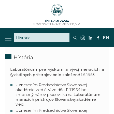
ÚSTAV MERANIA
SLOVENSKEJ AKADÉMIE VIED, V.V.I.
EN
História
Laboratórium pre výskum a vývoj meracích a
fyzikálnych prístrojov bolo založené 1.5.1953.
Uznesením Predsedníctva Slovenskej
akadémie vied č. V. zo dňa 11.1.1954 bol
zmenený názov pracoviska na
Laboratórium
meracích prístrojov Slovenskej akadémie
vied.
Uznesením Predsedníctva Slovenskej