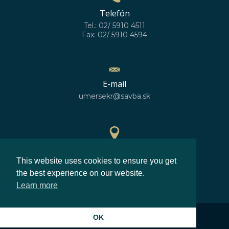
Telefón
Tel.: 02/ 5910 4511
Fax: 02/ 5910 4594
E-mail
umersekr@savba.sk
GPS poloha
This website uses cookies to ensure you get
48°10'10''N
17°04'06''E
the best experience on our website.
Learn more
©2026
Ústav merania SAV, v.v.i.
OK
Zásady ochrany osobných údajov