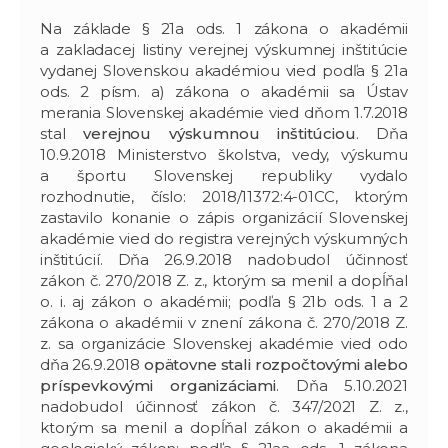
Na základe § 21a ods. 1 zákona o akadémii
a zakladacej listiny verejnej výskumnej inštitúcie
vydanej Slovenskou akadémiou vied podľa § 21a
ods. 2 písm. a) zákona o akadémii sa Ústav
merania Slovenskej akadémie vied dňom 1.7.2018
stal
verejnou výskumnou inštitúciou
. Dňa
10.9.2018 Ministerstvo školstva, vedy, výskumu
a športu Slovenskej republiky vydalo
rozhodnutie, číslo: 2018/11372:4-01CC, ktorým
zastavilo konanie o zápis organizácií Slovenskej
akadémie vied do registra verejných výskumných
inštitúcií. Dňa 26.9.2018 nadobudol účinnosť
zákon č. 270/2018 Z. z., ktorým sa menil a dopĺňal
o. i. aj zákon o akadémii; podľa § 21b ods. 1 a 2
zákona o akadémii v znení zákona č. 270/2018 Z.
z. sa organizácie Slovenskej akadémie vied odo
dňa 26.9.2018
opätovne stali rozpočtovými alebo
príspevkovými organizáciami
. Dňa 5.10.2021
nadobudol účinnosť zákon č. 347/2021 Z. z.,
ktorým sa menil a dopĺňal zákon o akadémii a