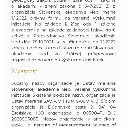
geologický zákon; podľa § 21aa ods. 1 zákona
o akadémii v znení zákona č. 347/2021 Z. z.
organizácie Slovenskej akadémie vied menia
1.1.2022 právnu formu na
verejné výskumné
inštitúcie
. Na základe § 21aa ods. 1 zákona
o akadémii a na základe zakladacej listiny, ktorú
schválilo Predsedníctvo Slovenskej akadémie
vied dňa 28.10.2021, sa s účinnosťou od 1.1.2022
zmenila právna forma Ústavu merania Slovenskej
akadémie vied zo
štátnej príspevkovej
organizácie na verejnú výskumnú inštitúciu
.
Súčasnosť
Súčasný názov organizácie je
Ústav merania
Slovenskej akadémie vied, verejná výskumná
inštitúcia
. Skrátená podoba názvu organizácie je
Ústav merania SAV, v. v. i. (ÚM SAV, v. v. i.)
. Sídlom
organizácie je Dúbravská cesta 9, 841 04
Bratislava. IČO organizácie je 00598411, DIČ
2020895085. Názov organizácie v anglickom
jazyku je
Institute of Measurement Science of