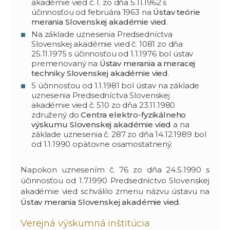
akadémie vied č. I. zo dňa 5.11.1962 s
účinnosťou od februára 1963 na
Ústav teórie
merania Slovenskej akadémie vied
.
Na základe uznesenia Predsedníctva
Slovenskej akadémie vied č. 1081 zo dňa
25.11.1975 s účinnosťou od 1.1.1976 bol ústav
premenovaný na
Ústav merania a meracej
techniky Slovenskej akadémie vied
.
S účinnosťou od 1.1.1981 bol ústav na základe
uznesenia Predsedníctva Slovenskej
akadémie vied č. 510 zo dňa 23.11.1980
združený do
Centra elektro-fyzikálneho
výskumu Slovenskej akadémie vied
a na
základe uznesenia č. 287 zo dňa 14.12.1989 bol
od 1.1.1990 opätovne osamostatnený.
Napokon uznesením č. 76 zo dňa 24.5.1990 s
účinnosťou od 1.7.1990 Predsedníctvo Slovenskej
akadémie vied schválilo zmenu názvu ústavu na
Ústav merania Slovenskej akadémie vied
.
Verejná výskumná inštitúcia