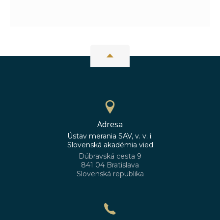
Adresa
Ústav merania SAV, v. v. i.
Slovenská akadémia vied
Dúbravská cesta 9
841 04 Bratislava
Slovenská republika