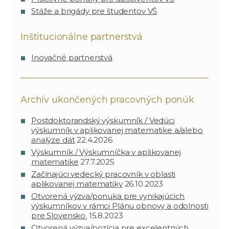
Stáže a brigády pre študentov VŠ
Inštitucionálne partnerstvá
Inovačné partnerstvá
Archív ukončených pracovných ponúk
Postdoktorandský výskumník / Vedúci
výskumník v aplikovanej matematike a/alebo
analýze dát
22.4.2026
Výskumník / Výskumníčka v aplikovanej
matematike
27.7.2025
Začínajúci vedecký pracovník v oblasti
aplikovanej matematiky
26.10.2023
Otvorená výzva/ponuka pre vynikajúcich
výskumníkov v rámci Plánu obnovy a odolnosti
pre Slovensko.
15.8.2023
Otvorená výzva/pozícia pre excelentných