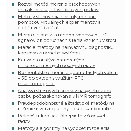
Rozvoj metód merania prechodových
charakteristík polovodičových prvkov
Metódy stanovenia neistoty merania
pomocou virtuálnych experimentov a
digitálnych dvojčiat
Meranie a analýza mnohozvodových EKG
signálov pri poruchách šírenia vzruchu v srdci
Meracie metódy na neinvazívnu diagnostiku
kardiovaskulárneho systému
Kauzálna analýza nameraných
mnohorozmerných časových radov
Bezkontaktné meranie geometrických veličín
v 3D objektoch s využitím RTG
mikrotomografie
Analýza stresových účinkov na vyšetrovanú
osobu počas skenovania v NMR tomografe
Pravdepodobnostné a štatistické metódy na
riešenie inverznej úlohy elektrokardiografie
Rekonštrukcia kauzálnej siete z časových
radov
Metódy a algoritmy na výpočet rozdelenia