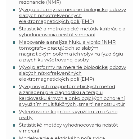
rezonancie (NMR)
Vývoj platformy na meranie biologickej odozvy
slabých nízkofrekvenčných
elektromagnetických polí (EMP)
Štatistické a metrologické metódy kalibrácie a
vyhodnocovania neistôt v meraní
Mapovanie a analýza hluku a vibrácií NMR
tomografov pracujúcich so slabým
magnetickým poľom a ich vplyv na fyziológiu
a psychiku vyšetrovanej osoby
Vývoj platformy na meranie biologickej odozvy
slabých nízkofrekvenčných
elektromagnetických polí (EMP)
Vývoj nových magnetometrických metód
a zariadení pre diagnostiku a terapiu
kardiovaskulárnych a onkologických ochorení
s využitím multifukčných „smart“ nanoštruktúr
Vylepšovanie kognície s využitím zmiešanej
reality
Štatistické metódy vyhodnocovania neistôt
v meraní
Modelovanie elektrického poľa srdca