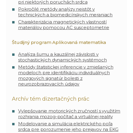
pri niektorých poruchách srdca
Pokročilé metódy analýzy neistôt v
technických a biomedicínskych meraniach
Charakterizácia magnetických vlastností
materiálov pomocou AC susceptometrie
Študijný program Aplikovaná matematika
Analýza šumu a kauzálnej závislosti v
stochastických dynamických systémoch
Metódy štatistickej inferencie v zmiešaných
modeloch pre identifikáciu individuálnych
mozgových signatúr bolesti z
neurozobrazovacích údajov
Archív tém dizertačných prác
Vylepšovanie motorických zručností s využitím
rozhrania mozog-počítač a virtuálnej reality
Modelovanie a simulácia elektrického poľa
srdca pre porozumenie jeho prejavov na EKG