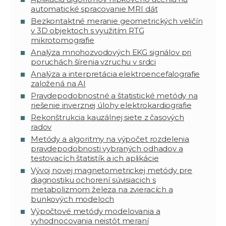
automatické spracovanie MRI dát
Bezkontaktné meranie geometrických veličín
v 3D objektoch s využitím RTG
mikrotomografie
Analýza mnohozvodových EKG signálov pri
poruchách šírenia vzruchu v srdci
Analýza a interpretácia elektroencefalografie
založená na AI
Pravdepodobnostné a štatistické metódy na
riešenie inverznej úlohy elektrokardiografie
Rekonštrukcia kauzálnej siete z časových
radov
Metódy a algoritmy na výpočet rozdelenia
pravdepodobnosti vybraných odhadov a
testovacích štatistík a ich aplikácie
Vývoj novej magnetometrickej metódy pre
diagnostiku ochorení súvisiacich s
metabolizmom železa na zvieracích a
bunkových modeloch
Výpočtové metódy modelovania a
vyhodnocovania neistôt meraní