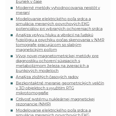
buniek v čase
Moderné metódy vyhodnocovania neistôt v
meraní
Modelovanie elektrického poľa srdca a
simulácia meraných povrchových EKG
potenciálov pri vybraných ochoreniach srdca
Analýza vplyvu hluku a vibrácií na ľudskú
fyziológiu a psychiku počas skenovania v NMR
tomografe pracujúcom so slabým
magnetickým poľom
Vývoj novej magnetometrickej metódy pre
diagnostiku ochorení súvisiacich s
metabolizmom železa na zvieracích a
bunkových modeloch
Analýza zložitých časových radov
Bezkontaktné meranie geometrických veličín
v 3D objektoch s využitím RTG
mikrotomografie
Citlivosť systému nukleárnej magnetickej
rezonancie (NMR)
Modelovanie elektrického poľa srdca a
simulácia meraných povrchových EKG