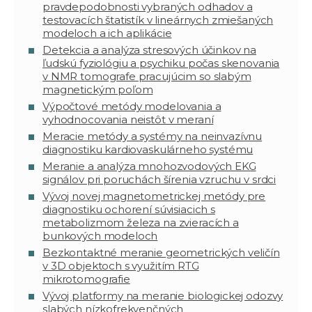
pravdepodobnosti vybraných odhadov a
testovacích štatistík v lineárnych zmiešaných
modeloch a ich aplikácie
Detekcia a analýza stresových účinkov na
ľudskú fyziológiu a psychiku počas skenovania
v NMR tomografe pracujúcim so slabým
magnetickým poľom
Výpočtové metódy modelovania a
vyhodnocovania neistôt v meraní
Meracie metódy a systémy na neinvazívnu
diagnostiku kardiovaskulárneho systému
Meranie a analýza mnohozvodových EKG
signálov pri poruchách šírenia vzruchu v srdci
Vývoj novej magnetometrickej metódy pre
diagnostiku ochorení súvisiacich s
metabolizmom železa na zvieracích a
bunkových modeloch
Bezkontaktné meranie geometrických veličín
v 3D objektoch s využitím RTG
mikrotomografie
Vývoj platformy na meranie biologickej odozvy
slabých nízkofrekvenčných