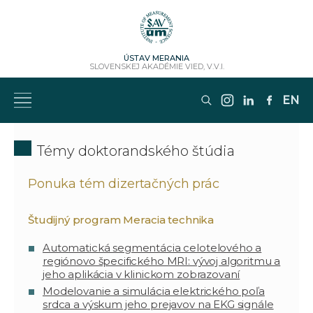
ÚSTAV MERANIA
SLOVENSKEJ AKADÉMIE VIED, V.V.I.
EN
Témy doktorandského štúdia
Ponuka tém dizertačných prác
Študijný program Meracia technika
Automatická segmentácia celotelového a
regiónovo špecifického MRI: vývoj algoritmu a
jeho aplikácia v klinickom zobrazovaní
Modelovanie a simulácia elektrického poľa
srdca a výskum jeho prejavov na EKG signále