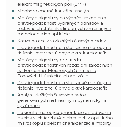
elektromagnetických polí (EMP)
Mnohorozmerná kauzálna analýza
Metódy a algoritmy na výpočet rozdelenia
pravdepodobnosti vybraných odhadov a
testovacích štatistík v lineárnych zmiešaných
modeloch a ich aplikácie
Kauzálna analýza zložitých časových radov
Pravdepodobnostné a štatistické metódy na
riešenie inverznej úlohy elektrokardiografie
Metódy a algoritmy pre triedu
pravdepodobnostných rozdelení založených
na kombinácii Meierových G-funkcií a
Foxových H-funkcií a ich aplikácie
Pravdepodobnostné a štatistické metódy na
riešenie inverznej úlohy elektrokardiografie
Analýza zložitých časových radov
generovaných nelineárnymi dynamickými
systémami
Pokročilé metódy segmentácie a sledovania
buniek v ich farebných obrazoch z optického
mikroskopu s cieľom charakterizácie motility