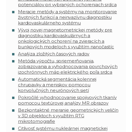
potenciálov pri vybraných ochoreniach srdca
Meracie metódy a systémy na monitorovanie
životných funkcií a neinvazívnu diagnostiku
kardiovaskulárneho systému
Vývoj novej magnetometrickej metódy pre
diagnostiku kardiovaskulárnych a
onkologických ochorení na zvieracích a
bunkových modeloch s využitím nanočastíc
Analýza zložitých časových radov
Metóda výpočtu, spriemerňovania,
zobrazovania a vyhodnocovania povrchových
izochrónnych máp elektrického poľa srdca
Automatická segmentácia kolennej
chrupavky a meniskov pomocou
konvolučných neurónových sietí
Pokročilé vyhodnocovanie spojivových tkanív
pomocou textúrovej analýzy MR obrazov
Bezkontaktné meranie geometrických veličín
v 3D objektoch s využitím RTG
mikrotomografie
Citlivosť systému nukleárnej magnetickej