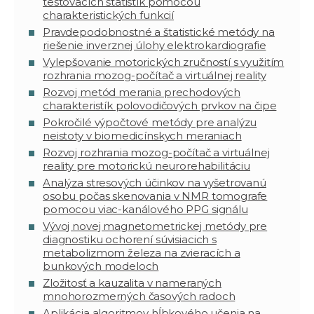
testovacích štatistík pomocou
charakteristických funkcií
Pravdepodobnostné a štatistické metódy na
riešenie inverznej úlohy elektrokardiografie
Vylepšovanie motorických zručností s využitím
rozhrania mozog-počítač a virtuálnej reality
Rozvoj metód merania prechodových
charakteristík polovodičových prvkov na čipe
Pokročilé výpočtové metódy pre analýzu
neistoty v biomedicínskych meraniach
Rozvoj rozhrania mozog-počítač a virtuálnej
reality pre motorickú neurorehabilitáciu
Analýza stresových účinkov na vyšetrovanú
osobu počas skenovania v NMR tomografe
pomocou viac-kanálového PPG signálu
Vývoj novej magnetometrickej metódy pre
diagnostiku ochorení súvisiacich s
metabolizmom železa na zvieracích a
bunkových modeloch
Zložitosť a kauzalita v nameraných
mnohorozmerných časových radoch
Aplikácia algoritmov hĺbkového učenia na