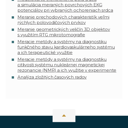
a simulácia meraných povrchových EKG
potenciálov pri vybraných ochoreniach srdca
Meranie prechodových charakteristík veľmi
rýchlych polovodičových prvkov
Meranie geometrických veličín 3D objektov
s využitím RTG mikrotomografie
Meracie metódy a systémy na diagnostiku
funkčného stavu kardiovaskulárneho systému
a ich terapeutické využitie
Meracie metódy a systémy na diagnostiku
citlivosti systému nukleárnej magnetickej
rezonancie (NMR) a ich využitie v experimente
Analýza zložitých časových radov