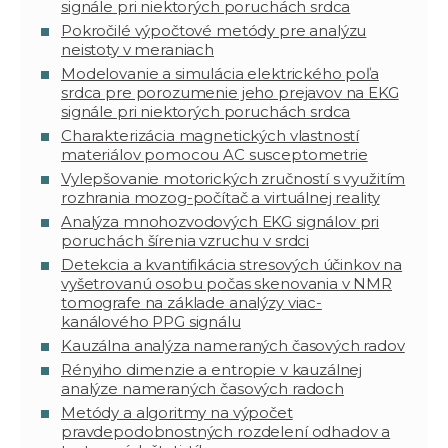
signále pri niektorých poruchách srdca
Pokročilé výpočtové metódy pre analýzu
neistoty v meraniach
Modelovanie a simulácia elektrického poľa
srdca pre porozumenie jeho prejavov na EKG
signále pri niektorých poruchách srdca
Charakterizácia magnetických vlastností
materiálov pomocou AC susceptometrie
Vylepšovanie motorických zručností s využitím
rozhrania mozog-počítač a virtuálnej reality
Analýza mnohozvodových EKG signálov pri
poruchách šírenia vzruchu v srdci
Detekcia a kvantifikácia stresových účinkov na
vyšetrovanú osobu počas skenovania v NMR
tomografe na základe analýzy viac-
kanálového PPG signálu
Kauzálna analýza nameraných časových radov
Rényiho dimenzie a entropie v kauzálnej
analýze nameraných časových radoch
Metódy a algoritmy na výpočet
pravdepodobnostných rozdelení odhadov a