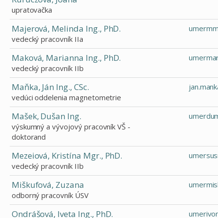
upratovačka
Majerová, Melinda Ing., PhD.
umermma
vedecký pracovník IIa
Maková, Marianna Ing., PhD.
umermar
vedecký pracovník IIb
Maňka, Ján Ing., CSc.
jan.man
vedúci oddelenia magnetometrie
Mašek, Dušan Ing.
umerdum
výskumný a vývojový pracovník VŠ -
doktorand
Mezeiová, Kristína Mgr., PhD.
umersus
vedecký pracovník IIb
Miškufová, Zuzana
umermis
odborný pracovník ÚSV
Ondrášová, Iveta Ing., PhD.
umerivo