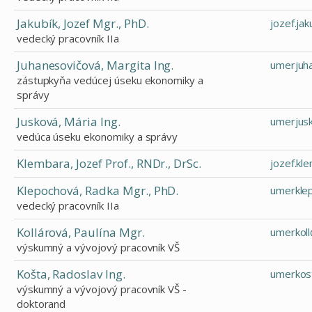
Jakubík, Jozef Mgr., PhD.
jozef.ja
vedecký pracovník IIa
Juhanesovičová, Margita Ing.
umerjuh
zástupkyňa vedúcej úseku ekonomiky a
správy
Jusková, Mária Ing.
umerjus
vedúca úseku ekonomiky a správy
Klembara, Jozef Prof., RNDr., DrSc.
jozef.kl
Klepochová, Radka Mgr., PhD.
umerkle
vedecký pracovník IIa
Kollárová, Paulína Mgr.
umerkol
výskumný a vývojový pracovník VŠ
Košta, Radoslav Ing.
umerkos
výskumný a vývojový pracovník VŠ -
doktorand