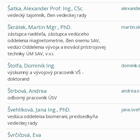
Šatka, Alexander Prof. Ing., CSc.
alexande
vedecký tajomník, člen vedeckej rady
Škrátek, Martin Mgr., PhD.
martin.s
zástupca riaditeľa, zástupca vedúceho
oddelenia magnetometrie, člen snemu SAV,
vedúci Oddelenia vývoja a inovácií prístrojovej
techniky ÚM SAV, v.v.i.
Štolfa, Dominik Ing.
dominik.
výskumný a vývojový pracovník VŠ -
doktorand
Štrbová, Andrea
andrea.
odborný pracovník ÚSV
Švehlíková, Jana Ing., PhD.
jana.sve
vedúca oddelenia biomeraní, predsedkyňa
vedeckej rady
Švrčičová, Eva