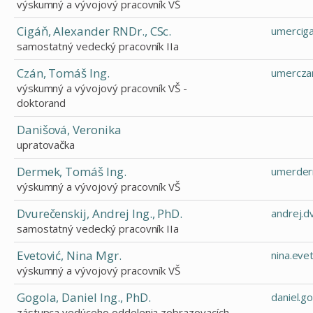
výskumný a vývojový pracovník VŠ
Cigáň, Alexander RNDr., CSc.
umercig
samostatný vedecký pracovník IIa
Czán, Tomáš Ing.
umercza
výskumný a vývojový pracovník VŠ -
doktorand
Danišová, Veronika
upratovačka
Dermek, Tomáš Ing.
umerder
výskumný a vývojový pracovník VŠ
Dvurečenskij, Andrej Ing., PhD.
andrej.d
samostatný vedecký pracovník IIa
Evetović, Nina Mgr.
nina.eve
výskumný a vývojový pracovník VŠ
Gogola, Daniel Ing., PhD.
daniel.g
zástupca vedúceho oddelenia zobrazovacích