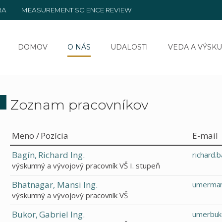
RA
MEASUREMENT SCIENCE REVIEW
DOMOV
O NÁS
UDALOSTI
VEDA A VÝSK
Zoznam pracovníkov
Meno / Pozícia
E-mail
Bagín, Richard Ing.
richard.
výskumný a vývojový pracovník VŠ I. stupeň
Bhatnagar, Mansi Ing.
umerman
výskumný a vývojový pracovník VŠ
Bukor, Gabriel Ing.
umerbuk