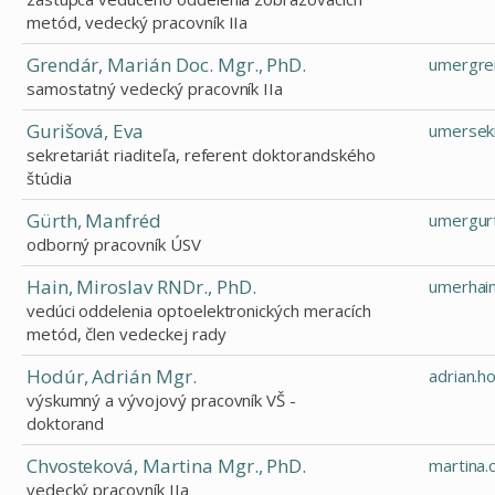
metód, vedecký pracovník IIa
Grendár, Marián Doc. Mgr., PhD.
umergre
samostatný vedecký pracovník IIa
Gurišová, Eva
umersek
sekretariát riaditeľa, referent doktorandského
štúdia
Gürth, Manfréd
umergur
odborný pracovník ÚSV
Hain, Miroslav RNDr., PhD.
umerhai
vedúci oddelenia optoelektronických meracích
metód, člen vedeckej rady
Hodúr, Adrián Mgr.
adrian.h
výskumný a vývojový pracovník VŠ -
doktorand
Chvosteková, Martina Mgr., PhD.
martina
vedecký pracovník IIa