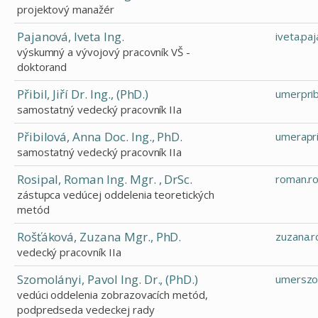
projektový manažér
Pajanová, Iveta Ing.
iveta.pa
výskumný a vývojový pracovník VŠ -
doktorand
Přibil, Jiří Dr. Ing., (PhD.)
umerpri
samostatný vedecký pracovník IIa
Přibilová, Anna Doc. Ing., PhD.
umerapr
samostatný vedecký pracovník IIa
Rosipal, Roman Ing. Mgr. , DrSc.
roman.ro
zástupca vedúcej oddelenia teoretických
metód
Rošťáková, Zuzana Mgr., PhD.
zuzana.
vedecký pracovník IIa
Szomolányi, Pavol Ing. Dr., (PhD.)
umerszo
vedúci oddelenia zobrazovacích metód,
podpredseda vedeckej rady