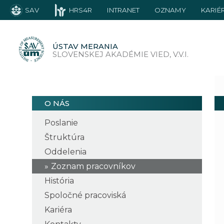
SAV
HRS4R
INTRANET
OZNAMY
KARIÉ
ÚSTAV MERANIA
SLOVENSKEJ AKADÉMIE VIED, V.V.I.
O NÁS
Poslanie
Štruktúra
Oddelenia
Zoznam pracovníkov
História
Spoločné pracoviská
Kariéra