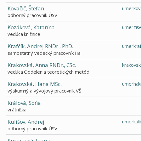
Kovačič, Štefan
umerkov
odborný pracovník ÚSV
Kozáková, Katarína
umerzis
vedúca knižnice
Krafčík, Andrej RNDr., PhD.
umerkra
samostatný vedecký pracovník IIa
Krakovská, Anna RNDr., CSc.
krakovs
vedúca Oddelenia teoretických metód
Krakovská, Hana MSc.
umerhak
výskumný a vývojový pracovník VŠ
Králová, Soňa
vrátnička
Kulišov, Andrej
umerkul
odborný pracovník ÚSV
Kuruczová, Joana