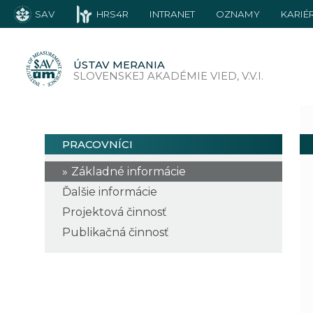
SAV
HRS4R
INTRANET
OZNAMY
KARIÉ
ÚSTAV MERANIA
SLOVENSKEJ AKADÉMIE VIED, V.V.I.
PRACOVNÍCI
Základné informácie
Ďalšie informácie
Projektová činnosť
Publikačná činnosť