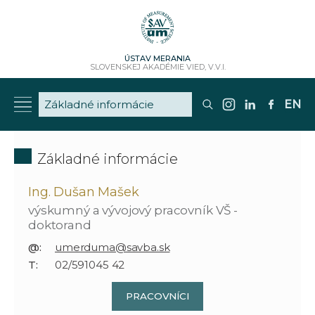
ÚSTAV MERANIA
SLOVENSKEJ AKADÉMIE VIED, V.V.I.
EN
Základné informácie
Ing. Dušan Mašek
výskumný a vývojový pracovník VŠ -
doktorand
@:
umerduma@savba.sk
T:
02/591045 42
PRACOVNÍCI