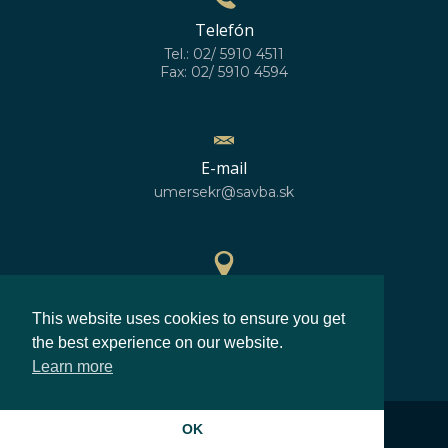
Telefón
Tel.: 02/ 5910 4511
Fax: 02/ 5910 4594
E-mail
umersekr@savba.sk
GPS poloha
This website uses cookies to ensure you get
48°10'10''N
17°04'06''E
the best experience on our website.
Learn more
©2026
Ústav merania SAV, v.v.i.
OK
Zásady ochrany osobných údajov