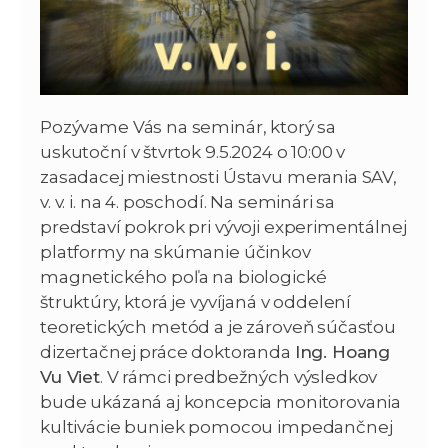
Pozývame Vás na seminár, ktorý sa
uskutoční v štvrtok 9.5.2024 o 10:00 v
zasadacej miestnosti Ústavu merania SAV,
v. v. i. na 4. poschodí. Na seminári sa
predstaví pokrok pri vývoji experimentálnej
platformy na skúmanie účinkov
magnetického poľa na biologické
štruktúry, ktorá je vyvíjaná v oddelení
teoretických metód a je zároveň súčasťou
dizertačnej práce doktoranda
Ing. Hoang
Vu Viet
. V rámci predbežných výsledkov
bude ukázaná aj koncepcia monitorovania
kultivácie buniek pomocou impedančnej