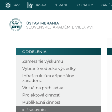
SAV
HRS4R
INTRANET
OZNAMY
KARIÉ
ÚSTAV MERANIA
SLOVENSKEJ AKADÉMIE VIED, V.V.I.
ODDELENIA
Zameranie výskumu
Vybrané vedecké výsledky
Infraštruktúra a špeciálne
zariadenia
Virtuálna prehliadka
Projektová činnosť
Publikačná činnosť
Pracovníci