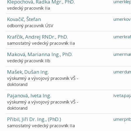
Klepochová, Radka Mgr., PhD.
umerkle
vedecký pracovník IIa
Kovačič, Štefan
umerkov
odborný pracovník ÚSV
Krafčík, Andrej RNDr., PhD.
umerkra
samostatný vedecký pracovník IIa
Maková, Marianna Ing., PhD.
umermar
vedecký pracovník IIb
Mašek, Dušan Ing.
umerdum
výskumný a vývojový pracovník VŠ -
doktorand
Pajanová, Iveta Ing.
iveta.pa
výskumný a vývojový pracovník VŠ -
doktorand
Přibil, Jiří Dr. Ing., (PhD.)
umerpri
samostatný vedecký pracovník IIa