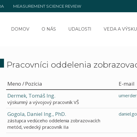
RA
MEASUREMENT SCIENCE REVIEW
DOMOV
O NÁS
UDALOSTI
VEDA A VÝSK
Pracovníci oddelenia zobrazov
Meno / Pozícia
E-mail
Dermek, Tomáš Ing.
umerder
výskumný a vývojový pracovník VŠ
Gogola, Daniel Ing., PhD.
daniel.g
zástupca vedúceho oddelenia zobrazovacích
metód, vedecký pracovník IIa