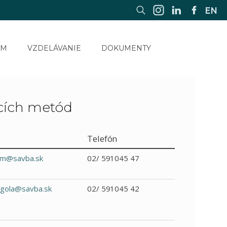
EN
UM
VZDELÁVANIE
DOKUMENTY
acích metód
Telefón
m@savba.sk
02/ 591045 47
ogola@savba.sk
02/ 591045 42