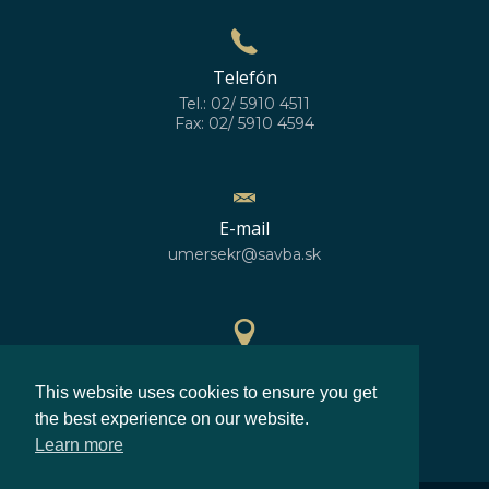
Telefón
Tel.: 02/ 5910 4511
Fax: 02/ 5910 4594
E-mail
umersekr@savba.sk
GPS poloha
This website uses cookies to ensure you get
48°10'10''N
17°04'06''E
the best experience on our website.
Learn more