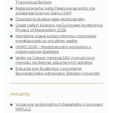
Theoretical Biology
Naša kolegyňa Iveta Pajanová sa tento rok
zúčastnila Science Slamu SAV!
Dizertačná skúška našej doktorandky
Účasť našich kolegov na Európskej konferencii
Physics of Magnetism 2026
Mentálna únava počas tréningu motorickej
predstavivosti vo virtuálnej realite
IWMS 2026 – Medzinárodný workshop o
matematickej štatistike
Vedci na Ústave merania SAV vyvinuli novú
metódu na čistenie zašumených signálov
Exkurzia pre študentov v programe
Biomedicínske inžinierstvo Žilinskej Univerzity
Aktuality:
Výzva pre potenciálnych žiadateľov o program
IMPULZ