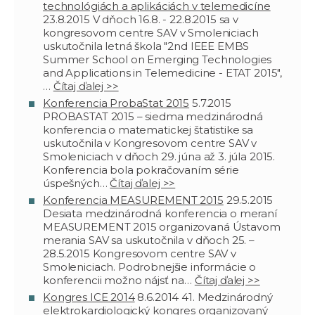
technológiách a aplikáciách v telemedicíne
23.8.2015
V dňoch 16.8. - 22.8.2015 sa v
kongresovom centre SAV v Smoleniciach
uskutočnila letná škola "2nd IEEE EMBS
Summer School on Emerging Technologies
and Applications in Telemedicine - ETAT 2015",
…
Čítaj ďalej >>
Konferencia ProbaStat 2015
5.7.2015
PROBASTAT 2015 – siedma medzinárodná
konferencia o matematickej štatistike sa
uskutočnila v Kongresovom centre SAV v
Smoleniciach v dňoch 29. júna až 3. júla 2015.
Konferencia bola pokračovaním série
úspešných…
Čítaj ďalej >>
Konferencia MEASUREMENT 2015
29.5.2015
Desiata medzinárodná konferencia o meraní
MEASUREMENT 2015 organizovaná Ústavom
merania SAV sa uskutočnila v dňoch 25. –
28.5.2015 Kongresovom centre SAV v
Smoleniciach. Podrobnejšie informácie o
konferencii možno nájsť na…
Čítaj ďalej >>
Kongres ICE 2014
8.6.2014
41. Medzinárodný
elektrokardiologický kongres organizovaný