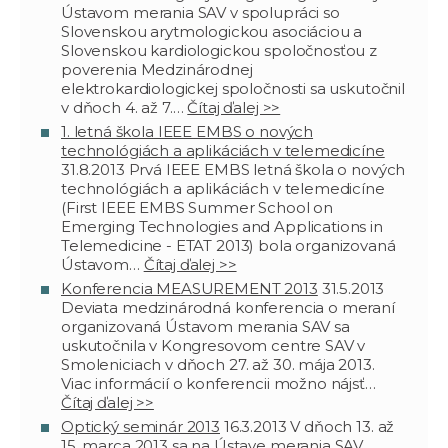
Ústavom merania SAV v spolupráci so
Slovenskou arytmologickou asociáciou a
Slovenskou kardiologickou spoločnosťou z
poverenia Medzinárodnej
elektrokardiologickej spoločnosti sa uskutočnil
v dňoch 4. až 7.…
Čítaj ďalej >>
1. letná škola IEEE EMBS o nových
technológiách a aplikáciách v telemedicíne
31.8.2013
Prvá IEEE EMBS letná škola o nových
technológiách a aplikáciách v telemedicíne
(First IEEE EMBS Summer School on
Emerging Technologies and Applications in
Telemedicine - ETAT 2013) bola organizovaná
Ústavom…
Čítaj ďalej >>
Konferencia MEASUREMENT 2013
31.5.2013
Deviata medzinárodná konferencia o meraní
organizovaná Ústavom merania SAV sa
uskutočnila v Kongresovom centre SAV v
Smoleniciach v dňoch 27. až 30. mája 2013.
Viac informácií o konferencii možno nájsť…
Čítaj ďalej >>
Optický seminár 2013
16.3.2013
V dňoch 13. až
15. marca 2013 sa na Ústave merania SAV