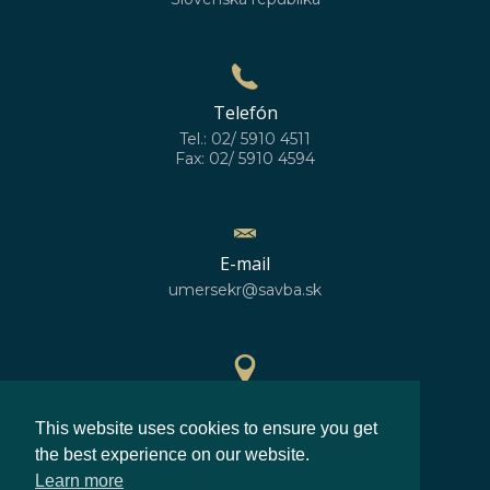
Telefón
Tel.: 02/ 5910 4511
Fax: 02/ 5910 4594
E-mail
umersekr@savba.sk
GPS poloha
This website uses cookies to ensure you get
48°10'10''N
17°04'06''E
the best experience on our website.
Learn more