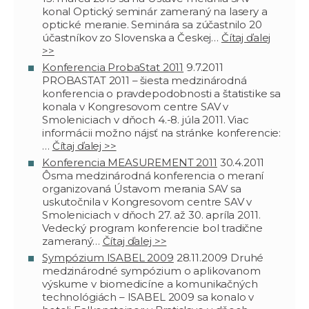
konal Optický seminár zameraný na lasery a
optické meranie. Seminára sa zúčastnilo 20
účastníkov zo Slovenska a Českej…
Čítaj ďalej
>>
Konferencia ProbaStat 2011
9.7.2011
PROBASTAT 2011 – šiesta medzinárodná
konferencia o pravdepodobnosti a štatistike sa
konala v Kongresovom centre SAV v
Smoleniciach v dňoch 4.-8. júla 2011. Viac
informácii možno nájsť na stránke konferencie:
…
Čítaj ďalej >>
Konferencia MEASUREMENT 2011
30.4.2011
Ôsma medzinárodná konferencia o meraní
organizovaná Ústavom merania SAV sa
uskutočnila v Kongresovom centre SAV v
Smoleniciach v dňoch 27. až 30. apríla 2011.
Vedecký program konferencie bol tradične
zameraný…
Čítaj ďalej >>
Sympózium ISABEL 2009
28.11.2009
Druhé
medzinárodné sympózium o aplikovanom
výskume v biomedicíne a komunikačných
technológiách – ISABEL 2009 sa konalo v