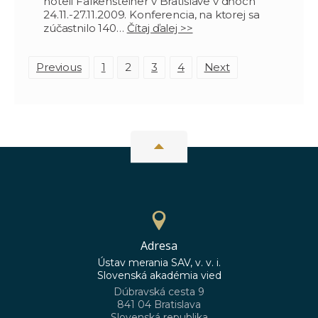
hoteli Falkensteiner v Bratislave v dňoch
24.11.-27.11.2009. Konferencia, na ktorej sa
zúčastnilo 140…
Čítaj ďalej >>
N
Previous
1
2
3
4
Next
a
v
i
g
a
t
i
o
n
Adresa
Ústav merania SAV, v. v. i.
Slovenská akadémia vied
Dúbravská cesta 9
841 04 Bratislava
Slovenská republika