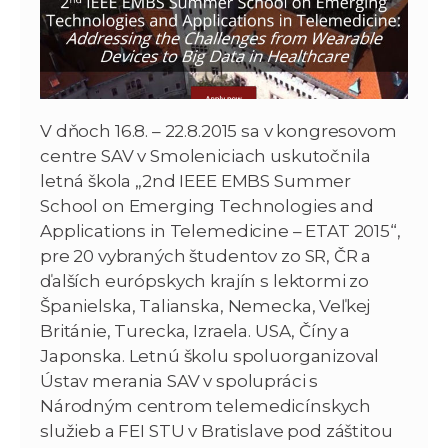
V dňoch 16.8. – 22.8.2015 sa v kongresovom
centre SAV v Smoleniciach uskutočnila
letná škola „2nd IEEE EMBS Summer
School on Emerging Technologies and
Applications in Telemedicine – ETAT 2015“,
pre 20 vybraných študentov zo SR, ČR a
ďalších európskych krajín s lektormi zo
Španielska, Talianska, Nemecka, Veľkej
Británie, Turecka, Izraela. USA, Číny a
Japonska. Letnú školu spoluorganizoval
Ústav merania SAV v spolupráci s
Národným centrom telemedicínskych
služieb a FEI STU v Bratislave pod záštitou