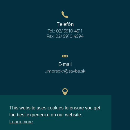
Telefón
Tel.: 02/ 5910 4511
Fax: 02/ 5910 4594
E-mail
umersekr@savba.sk
GPS poloha
This website uses cookies to ensure you get
48°10'10''N
17°04'06''E
the best experience on our website.
Learn more