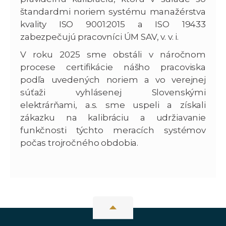
štandardmi noriem systému manažérstva
kvality ISO 9001:2015 a ISO 19433
zabezpečujú pracovníci ÚM SAV, v. v. i.
V roku 2025 sme obstáli v náročnom
procese certifikácie nášho pracoviska
podľa uvedených noriem a vo verejnej
súťaži vyhlásenej Slovenskými
elektrárňami, a.s. sme uspeli a získali
zákazku na kalibráciu a udržiavanie
funkčnosti týchto meracích systémov
počas trojročného obdobia.