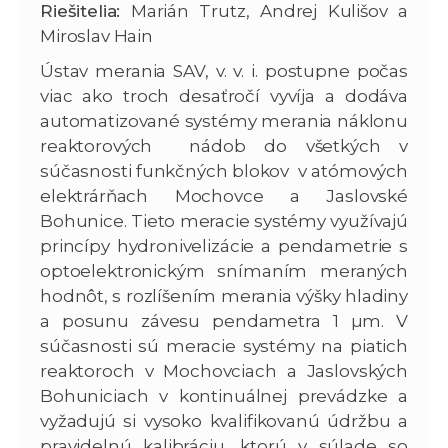
Riešitelia:
Marián Trutz, Andrej Kulišov a
Miroslav Hain
Ústav merania SAV, v. v. i. postupne počas
viac ako troch desaťročí vyvíja a dodáva
automatizované systémy merania náklonu
reaktorových nádob do všetkých v
súčasnosti funkčných blokov v atómových
elektrárňach Mochovce a Jaslovské
Bohunice. Tieto meracie systémy využívajú
princípy hydronivelizácie a pendametrie s
optoelektronickým snímaním meraných
hodnôt, s rozlíšením merania výšky hladiny
a posunu závesu pendametra 1 µm. V
súčasnosti sú meracie systémy na piatich
reaktoroch v Mochovciach a Jaslovských
Bohuniciach v kontinuálnej prevádzke a
vyžadujú si vysoko kvalifikovanú údržbu a
pravidelnú kalibráciu, ktorú v súlade so