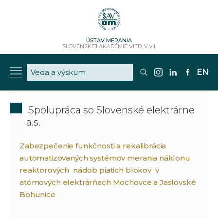
ÚSTAV MERANIA
SLOVENSKEJ AKADÉMIE VIED, V.V.I.
EN
Spolupráca so Slovenské elektrárne
a.s.
Zabezpečenie funkčnosti a rekalibrácia
automatizovaných systémov merania náklonu
reaktorových nádob piatich blokov v
atómových elektrárňach Mochovce a Jaslovské
Bohunice