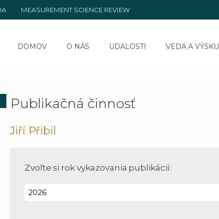
RA
MEASUREMENT SCIENCE REVIEW
DOMOV
O NÁS
UDALOSTI
VEDA A VÝSK
Publikačná činnosť
Jiří Přibil
Zvoľte si rok vykazovania publikácií: