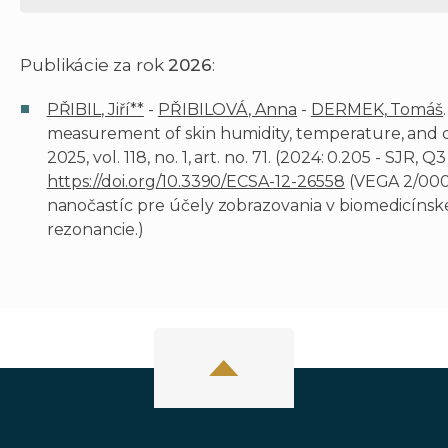
Publikácie za rok
2026
:
PŘIBIL, Jiří**
-
PŘIBILOVÁ, Anna
-
DERMEK, Tomáš
measurement of skin humidity, temperature, and c
2025, vol. 118, no. 1, art. no. 71. (2024: 0.205 - SJR,
https://doi.org/10.3390/ECSA-12-26558
(VEGA 2/000
nanočastíc pre účely zobrazovania v biomedicínsk
rezonancie.)