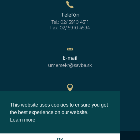
Telefón
Tel.: 02/ 5910 4511
Fax: 02/ 5910 4594
E-mail
umersekr@savba.sk
GPS poloha
This website uses cookies to ensure you get
48°10'10''N
17°04'06''E
the best experience on our website.
Learn more
©2026
Ústav merania SAV, v.v.i.
OK