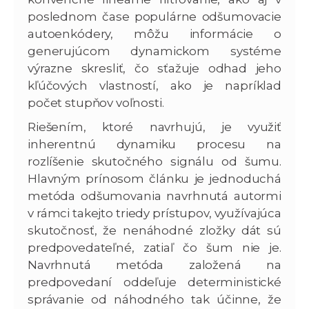
poslednom čase populárne odšumovacie
autoenkódery, môžu informácie o
generujúcom dynamickom systéme
výrazne skresliť, čo sťažuje odhad jeho
kľúčových vlastností, ako je napríklad
počet stupňov voľnosti.
Riešením, ktoré navrhujú, je využiť
inherentnú dynamiku procesu na
rozlíšenie skutočného signálu od šumu.
Hlavným prínosom článku je jednoduchá
metóda odšumovania navrhnutá autormi
v rámci takejto triedy prístupov, využívajúca
skutočnosť, že nenáhodné zložky dát sú
predpovedateľné, zatiaľ čo šum nie je.
Navrhnutá metóda založená na
predpovedaní oddeľuje deterministické
správanie od náhodného tak účinne, že