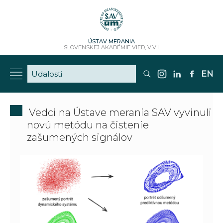
ÚSTAV MERANIA
SLOVENSKEJ AKADÉMIE VIED, V.V.I.
EN
Vedci na Ústave merania SAV vyvinuli
novú metódu na čistenie
zašumených signálov