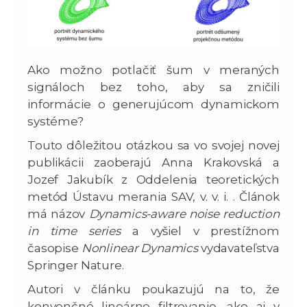
Ako možno potlačiť šum v meraných
signáloch bez toho, aby sa zničili
informácie o generujúcom dynamickom
systéme?
Touto dôležitou otázkou sa vo svojej novej
publikácii zaoberajú Anna Krakovská a
Jozef Jakubík z Oddelenia teoretických
metód Ústavu merania SAV, v. v. i. . Článok
má názov
Dynamics-aware noise reduction
in time series
a vyšiel v prestížnom
časopise
Nonlinear Dynamics
vydavateľstva
Springer Nature.
Autori v článku poukazujú na to, že
konvenčné lineárne filtrovanie, ako aj v