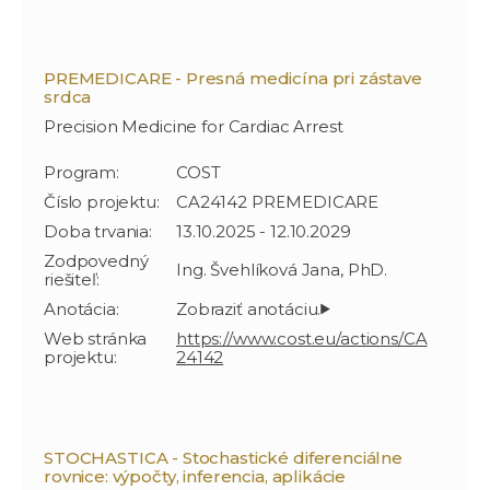
PREMEDICARE - Presná medicína pri zástave
srdca
Precision Medicine for Cardiac Arrest
Program:
COST
Číslo projektu:
CA24142 PREMEDICARE
Doba trvania:
13.10.2025 - 12.10.2029
Zodpovedný
Ing. Švehlíková Jana, PhD.
riešiteľ:
Anotácia:
Web stránka
https://www.cost.eu/actions/CA
projektu:
24142
STOCHASTICA - Stochastické diferenciálne
rovnice: výpočty, inferencia, aplikácie