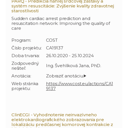
PARQ - Predikcia náhlej srdcovej zástavy a
systém resuscitácie: Zvýšenie kvality zdravotnej
starostlivosti
Sudden cardiac arrest prediction and
resuscitation network: Improving the quality of
care
Program:
COST
Číslo projektu:
CA19137
Doba trvania:
26.10.2020 - 25.10.2024
Zodpovedný
Ing. Švehlíková Jana, PhD.
riešiteľ:
Anotácia:
Web stránka
https://www.cost.eu/actions/CA1
projektu:
9137
ClinECGI - Vyhodnotenie neinvazívneho
elektrokardiografického zobrazovania pre
lokalizáciu predčasnej komorovej kontrakcie z