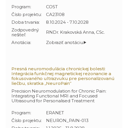
Program:
COST
Číslo projektu:
CA23108
Doba trvania:
8.10.2024 - 7.10.2028
Zodpovedný
RNDr. Krakovská Anna, CSc.
riešiteľ:
Anotácia:
Presná neuromodulácia chronickej bolesti:
Integrácia funkčnej magnetickej rezonancie a
fokusovaného ultrazvuku pre personalizovanú
liečbu, skratka „NeuroPain“
Precision Neuromodulation for Chronic Pain:
Integrating Functional MRI and Focused
Ultrasound for Personalised Treatment
Program:
ERANET
Číslo projektu:
NEURON_PAIN-013