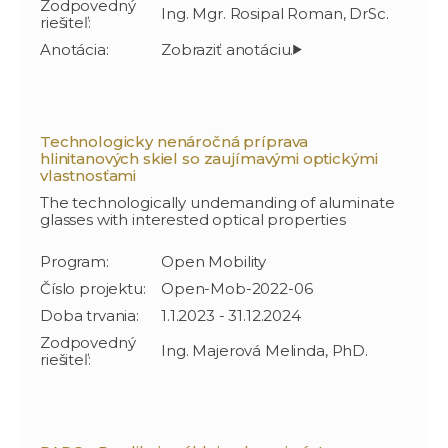
Zodpovedný
Ing. Mgr. Rosipal Roman, DrSc.
riešiteľ:
Anotácia:
Technologicky nenáročná príprava
hlinitanových skiel so zaujímavými optickými
vlastnosťami
The technologically undemanding of aluminate
glasses with interested optical properties
Program:
Open Mobility
Číslo projektu:
Open-Mob-2022-06
Doba trvania:
1.1.2023 - 31.12.2024
Zodpovedný
Ing. Majerová Melinda, PhD.
riešiteľ: