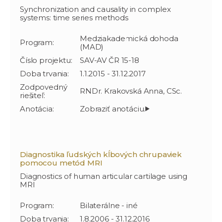
Synchronization and causality in complex
systems: time series methods
Medziakademická dohoda
Program:
(MAD)
Číslo projektu:
SAV-AV ČR 15-18
Doba trvania:
1.1.2015 - 31.12.2017
Zodpovedný
RNDr. Krakovská Anna, CSc.
riešiteľ:
Anotácia:
Diagnostika ľudských kĺbových chrupaviek
pomocou metód MRI
Diagnostics of human articular cartilage using
MRI
Program:
Bilaterálne - iné
Doba trvania:
1.8.2006 - 31.12.2016