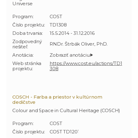
Universe
Program:
COST
Číslo projektu:
TD1308
Doba trvania:
15.5.2014 - 31.12.2016
Zodpovedný
RNDr. Štrbák Oliver, PhD.
riešiteľ:
Anotácia:
Web stránka
https://www.cost.eu/actions/TD1
projektu:
308
COSCH - Farba a priestor v kultúrnom
dedičstve
Colour and Space in Cultural Heritage (COSCH)
Program:
COST
Číslo projektu:
COST TD1201