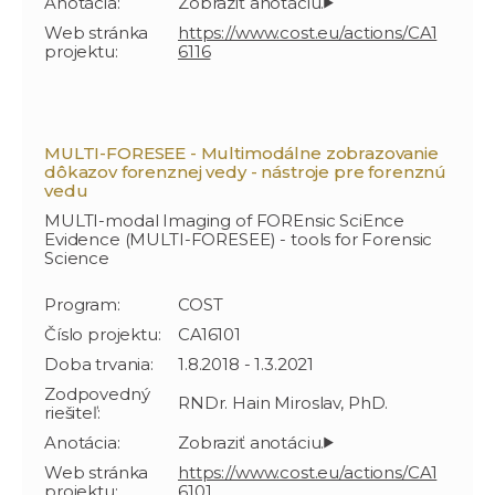
Anotácia:
Web stránka
https://www.cost.eu/actions/CA1
projektu:
6116
MULTI-FORESEE - Multimodálne zobrazovanie
dôkazov forenznej vedy - nástroje pre forenznú
vedu
MULTI-modal Imaging of FOREnsic SciEnce
Evidence (MULTI-FORESEE) - tools for Forensic
Science
Program:
COST
Číslo projektu:
CA16101
Doba trvania:
1.8.2018 - 1.3.2021
Zodpovedný
RNDr. Hain Miroslav, PhD.
riešiteľ:
Anotácia:
Web stránka
https://www.cost.eu/actions/CA1
projektu:
6101