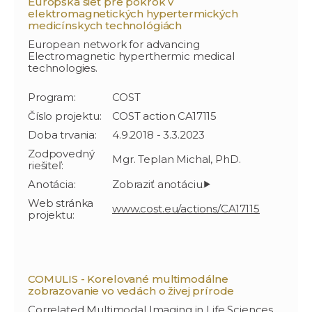
Európska sieť pre pokrok v
elektromagnetických hypertermických
medicínskych technológiách
European network for advancing
Electromagnetic hyperthermic medical
technologies.
Program:
COST
Číslo projektu:
COST action CA17115
Doba trvania:
4.9.2018 - 3.3.2023
Zodpovedný
Mgr. Teplan Michal, PhD.
riešiteľ:
Anotácia:
Web stránka
www.cost.eu/actions/CA17115
projektu:
COMULIS - Korelované multimodálne
zobrazovanie vo vedách o živej prírode
Correlated Multimodal Imaging in Life Sciences