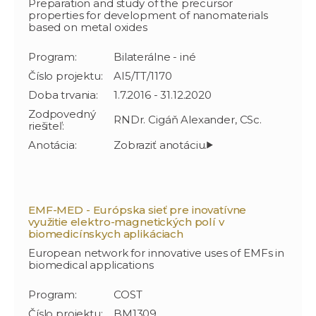
Preparation and study of the precursor
properties for development of nanomaterials
based on metal oxides
Program:
Bilaterálne - iné
Číslo projektu:
AI5/TT/1170
Doba trvania:
1.7.2016 - 31.12.2020
Zodpovedný
RNDr. Cigáň Alexander, CSc.
riešiteľ:
Anotácia:
EMF-MED - Európska sieť pre inovatívne
využitie elektro-magnetických polí v
biomedicínskych aplikáciach
European network for innovative uses of EMFs in
biomedical applications
Program:
COST
Číslo projektu:
BM1309