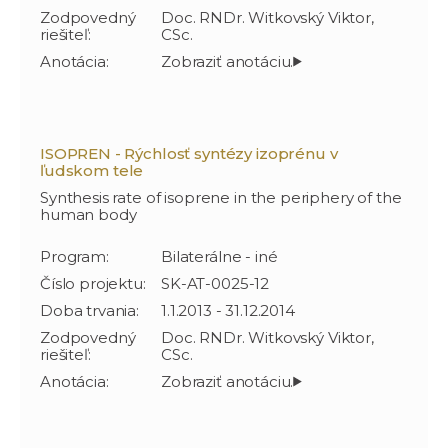
Zodpovedný
Doc. RNDr. Witkovský Viktor,
riešiteľ:
CSc.
Anotácia:
ISOPREN - Rýchlosť syntézy izoprénu v
ľudskom tele
Synthesis rate of isoprene in the periphery of the
human body
Program:
Bilaterálne - iné
Číslo projektu:
SK-AT-0025-12
Doba trvania:
1.1.2013 - 31.12.2014
Zodpovedný
Doc. RNDr. Witkovský Viktor,
riešiteľ:
CSc.
Anotácia: