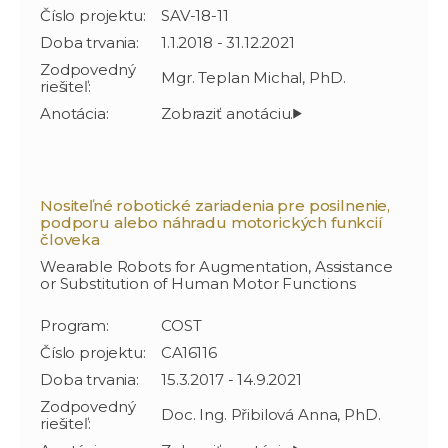
Číslo projektu:
SAV-18-11
Doba trvania:
1.1.2018 - 31.12.2021
Zodpovedný
Mgr. Teplan Michal, PhD.
riešiteľ:
Anotácia:
Nositeľné robotické zariadenia pre posilnenie,
podporu alebo náhradu motorických funkcií
človeka
Wearable Robots for Augmentation, Assistance
or Substitution of Human Motor Functions
Program:
COST
Číslo projektu:
CA16116
Doba trvania:
15.3.2017 - 14.9.2021
Zodpovedný
Doc. Ing. Přibilová Anna, PhD.
riešiteľ: