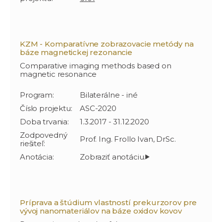
KZM - Komparatívne zobrazovacie metódy na
báze magnetickej rezonancie
Comparative imaging methods based on
magnetic resonance
Program:
Bilaterálne - iné
Číslo projektu:
ASC-2020
Doba trvania:
1.3.2017 - 31.12.2020
Zodpovedný
Prof. Ing. Frollo Ivan, DrSc.
riešiteľ:
Anotácia:
Príprava a štúdium vlastností prekurzorov pre
vývoj nanomateriálov na báze oxidov kovov