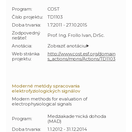
Program:
COST
Číslo projektu:
TD1103
Doba trvania:
1.7.2011 - 27.10.2015
Zodpovedný
Prof. Ing. Frollo Ivan, DrSc.
riešiteľ:
Anotácia:
Web stránka
http://www.cost.esf.org/domain
projektu:
s_actions/mpns/Actions/TD1103
Moderné metódy spracovania
elektrofyziologických signálov
Modern methods for evaluation of
electrophysiological signals
Medziakademická dohoda
Program:
(MAD)
Doba trvania:
1.1.2012 - 31.12.2014