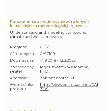
Porozumenie a modelovanie združených
klimatických a meteorologických javov
Understanding and modeling compound
climate and weather events
Program:
COST
Číslo projektu:
CA17109
Doba trvania:
14.9.2018 - 12.3.2023
Zodpovedný
Mgr. Chvosteková Martina,
riešiteľ:
PhD.
Anotácia:
Web stránka
https://www.cost.eu/actions/CA1
projektu:
7109