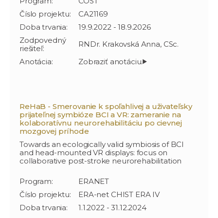
Program:
COST
Číslo projektu:
CA21169
Doba trvania:
19.9.2022 - 18.9.2026
Zodpovedný
RNDr. Krakovská Anna, CSc.
riešiteľ:
Anotácia:
ReHaB - Smerovanie k spoľahlivej a uživateľsky
prijateľnej symbióze BCI a VR: zameranie na
kolaboratívnu neurorehabilitáciu po cievnej
mozgovej príhode
Towards an ecologically valid symbiosis of BCI
and head-mounted VR displays: focus on
collaborative post-stroke neurorehabilitation
Program:
ERANET
Číslo projektu:
ERA-net CHIST ERA IV
Doba trvania:
1.1.2022 - 31.12.2024