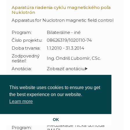
Aparatúra riadenia cyklu magnetického poľa
Nuklotrón
Apparatus for Nuclotron magnetic field control
Program:
Bilaterálne - iné
Číslo projektu:
08626319/1020110-74
Doba trvania:
1.1.2010 - 31.3.2014
Zodpovedný
Ing. Ondriš Ľubomír, CSc.
riešiteľ:
Anotácia:
This website uses cookies to ensure you get
the best experience on our website.
Neinvazívne meranie a informačná analýza
bioelektrických signálov
Learn more
Noninvasive measurement and information
analysis of bioelectric signals
OK
Medziakademická dohoda
Program: