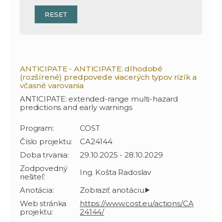
RESET
ANTICIPATE - ANTICIPATE: dlhodobé
(rozšírené) predpovede viacerých typov rizík a
včasné varovania
ANTICIPATE: extended-range multi-hazard
predictions and early warnings
Program:
COST
Číslo projektu:
CA24144
Doba trvania:
29.10.2025 - 28.10.2029
Zodpovedný
Ing. Košta Radoslav
riešiteľ:
Anotácia:
Web stránka
https://www.cost.eu/actions/CA
projektu:
24144/