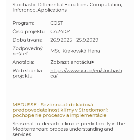
Stochastic Differential Equations: Computation,
Inference, Applications
Program:
COST
Číslo projektu:
CA24104
Doba trvania:
26.9.2025 - 25.9.2029
Zodpovedný
MSc. Krakovská Hana
riešiteľ:
Anotácia:
Web stránka
https://www.ucc.ie/en/stochasti
projektu:
ca/
MEDUSSE - Sezónna až dekádová
predpovedateľnosť klímy v Stredomorí:
pochopenie procesov a implementácie
Seasonal-to-decadal climate predictability in the
Mediterranean: process understanding and
services