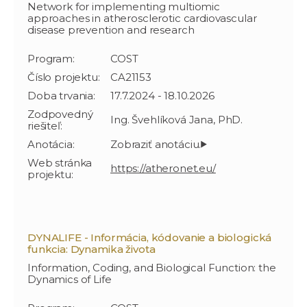
Network for implementing multiomic
approaches in atherosclerotic cardiovascular
disease prevention and research
Program:
COST
Číslo projektu:
CA21153
Doba trvania:
17.7.2024 - 18.10.2026
Zodpovedný
Ing. Švehlíková Jana, PhD.
riešiteľ:
Anotácia:
Web stránka
https://atheronet.eu/
projektu:
DYNALIFE - Informácia, kódovanie a biologická
funkcia: Dynamika života
Information, Coding, and Biological Function: the
Dynamics of Life