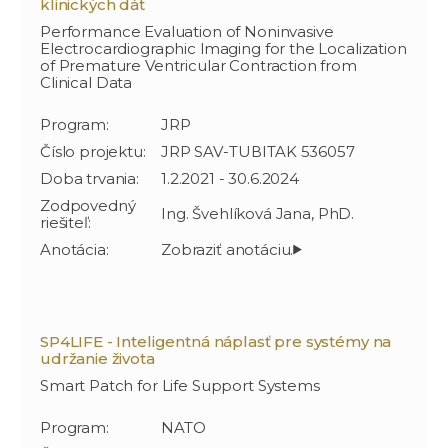
klinických dát
Performance Evaluation of Noninvasive
Electrocardiographic lmaging for the Localization
of Premature Ventricular Contraction from
Clinical Data
Program:
JRP
Číslo projektu:
JRP SAV-TUBITAK 536057
Doba trvania:
1.2.2021 - 30.6.2024
Zodpovedný
Ing. Švehlíková Jana, PhD.
riešiteľ:
Anotácia:
SP4LIFE - Inteligentná náplasť pre systémy na
udržanie života
Smart Patch for Life Support Systems
Program:
NATO