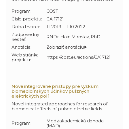
Program:
COST
Číslo projektu:
CA 17121
Doba trvania:
1.1.2019 - 11.10.2022
Zodpovedný
RNDr. Hain Miroslav, PhD.
riešiteľ:
Anotácia:
Web stránka
https://cost.eu/actions/CA17121
projektu:
Nové integrované prístupy pre výskum
biomedicínskych účinkov pulzných
elektrických polí
Novel integrated approaches for research of
biomedical effects of pulsed electric fields
Medziakademická dohoda
Program:
(MAD)