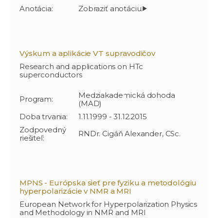
Anotácia:
Výskum a aplikácie VT supravodičov
Research and applications on HTc
superconductors
Medziakademická dohoda
Program:
(MAD)
Doba trvania:
1.11.1999 - 31.12.2015
Zodpovedný
RNDr. Cigáň Alexander, CSc.
riešiteľ:
MPNS - Európska sieť pre fyziku a metodológiu
hyperpolarizácie v NMR a MRI
European Network for Hyperpolarization Physics
and Methodology in NMR and MRI