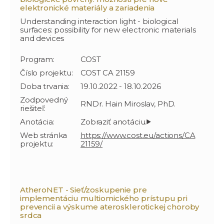
elektronické materiály a zariadenia
Understanding interaction light - biological
surfaces: possibility for new electronic materials
and devices
Program:
COST
Číslo projektu:
COST CA 21159
Doba trvania:
19.10.2022 - 18.10.2026
Zodpovedný
RNDr. Hain Miroslav, PhD.
riešiteľ:
Anotácia:
Web stránka
https://www.cost.eu/actions/CA
projektu:
21159/
AtheroNET - Sieť/zoskupenie pre
implementáciu multiomického prístupu pri
prevencii a výskume aterosklerotickej choroby
srdca