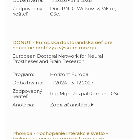
Doba trvania:
1.1.2026 - 31.8.2028
Zodpovedný
Doc. RNDr. Witkovský Viktor,
riešiteľ:
CSc.
DONUT - Európska doktorandská sieť pre
neurálne protézy a výskum mozgu
European Doctoral Network for Neural
Prostheses and Brain Research
Program:
Horizont Európa
Doba trvania:
1.1.2024 - 31.12.2027
Zodpovedný
Ing. Mgr. Rosipal Roman, DrSc.
riešiteľ:
Anotácia:
PhoBioS - Pochopenie interakcie svetlo -
biologické povrchy: možnosti pre nové