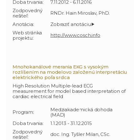
Doba trvania:
7.11.2012 - 6.11.2016
Zodpovedný
RNDr. Hain Miroslav, PhD.
riešiteľ:
Anotácia:
Web stránka
http://www.cosch.info
projektu:
Mnohokanálové merania EKG s vysokým
rozlíšením na modelovo založenú interpretáciu
elektrického poľa srdca
High Resolution Multiple-lead ECG
measurement for model based interpretation of
cardiac electrical field
Medziakademická dohoda
Program:
(MAD)
Doba trvania:
1.1.2013 - 31.12.2015
Zodpovedný
doc. Ing. Tyšler Milan, CSc.
riešiteľ: