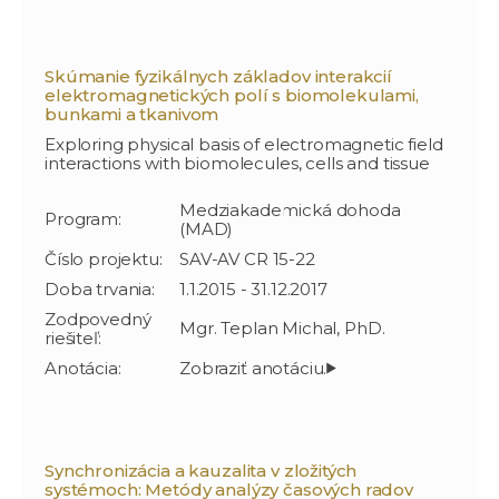
Skúmanie fyzikálnych základov interakcií
elektromagnetických polí s biomolekulami,
bunkami a tkanivom
Exploring physical basis of electromagnetic field
interactions with biomolecules, cells and tissue
Medziakademická dohoda
Program:
(MAD)
Číslo projektu:
SAV-AV CR 15-22
Doba trvania:
1.1.2015 - 31.12.2017
Zodpovedný
Mgr. Teplan Michal, PhD.
riešiteľ:
Anotácia:
Synchronizácia a kauzalita v zložitých
systémoch: Metódy analýzy časových radov