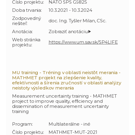
Číslo projektu:
NATO SPS G5825
Doba trvania:
10.3.2021 - 10.3.2024
Zodpovedný
doc. Ing. Tyšler Milan, CSc.
riešiteľ:
Anotácia:
Web stránka
https://www.um.sav.sk/SP4LIFE
projektu:
MU training - Tréning v oblasti neistôt merania -
MATHMET projekt na zlepšenie kvality,
efektívnosti a šírenia zručností v oblasti analýzy
neistoty výsledkov merania
Measurement uncertainty training - MATHMET
project to improve quality, efficiency and
dissemination of measurement uncertainty
training
Program:
Multilaterálne - iné
Číslo projektu:
MATHMET-MUT-2021