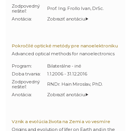
Zodpovedný
Prof. Ing. Frollo Ivan, DrSc.
riešiteľ:
Anotácia:
Pokročilé optické metódy pre nanoelektroniku
Advanced optical methods for nanoelectronics
Program:
Bilaterálne - iné
Doba trvania:
1.1.2006 - 31.12.2016
Zodpovedný
RNDr. Hain Miroslav, PhD.
riešiteľ:
Anotácia:
Vznik a evolúcia života na Zemi a vo vesmíre
Origins and evolution of lifer on Earth and in the