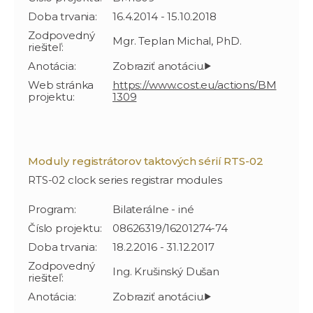
Doba trvania:
16.4.2014 - 15.10.2018
Zodpovedný
Mgr. Teplan Michal, PhD.
riešiteľ:
Anotácia:
Web stránka
https://www.cost.eu/actions/BM
projektu:
1309
Moduly registrátorov taktových sérií RTS-02
RTS-02 clock series registrar modules
Program:
Bilaterálne - iné
Číslo projektu:
08626319/16201274-74
Doba trvania:
18.2.2016 - 31.12.2017
Zodpovedný
Ing. Krušinský Dušan
riešiteľ:
Anotácia: