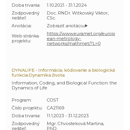
Doba trvania:
1.10.2021 - 31.1.2024
Zodpovedný
Doc. RNDr. Witkovský Viktor,
riešiteľ:
CSc.
Anotácia:
https://www.euramet.org/europ
Web stránka
ean-metrology-
projektu:
networks/mathmet/?L=0
DYNALIFE - Informácia, kódovanie a biologická
funkcia:Dynamika života
Information, Coding, and Biological Function: the
Dynamics of Life
Program:
COST
Číslo projektu:
CA21169
Doba trvania:
11.1.2023 - 31.12.2023
Zodpovedný
Mgr. Chvosteková Martina,
riešiteľ:
PhD.