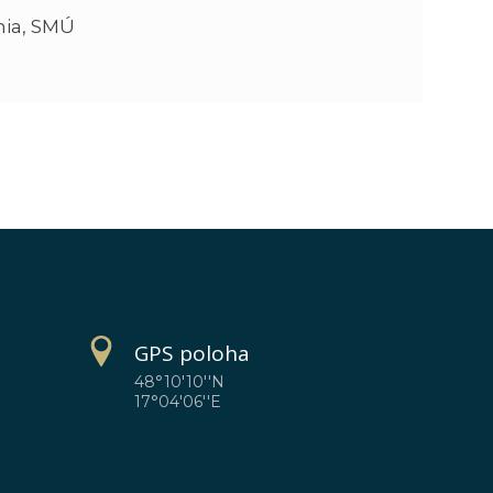
nia, SMÚ
GPS poloha
48°10'10''N
17°04'06''E