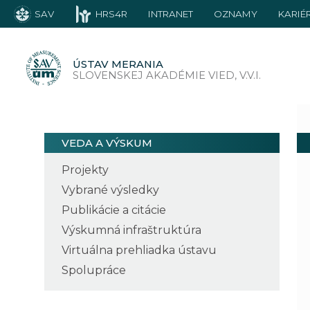
SAV
HRS4R
INTRANET
OZNAMY
KARIÉ
ÚSTAV MERANIA
SLOVENSKEJ AKADÉMIE VIED, V.V.I.
VEDA A VÝSKUM
Projekty
Vybrané výsledky
Publikácie a citácie
Výskumná infraštruktúra
Virtuálna prehliadka ústavu
Spolupráce