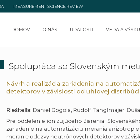
RA
MEASUREMENT SCIENCE REVIEW
DOMOV
O NÁS
UDALOSTI
VEDA A VÝSK
Spolupráca so Slovenským met
Návrh a realizácia zariadenia na automati
detektorov v závislosti od uhlovej distribúc
Riešitelia:
Daniel Gogola, Rudolf Tanglmajer, Duš
Pre oddelenie ionizujúceho žiarenia, Slovenskéh
zariadenie na automatizáciu merania anizotropie 
meranie odozvy neutrónových detektorov v závislos