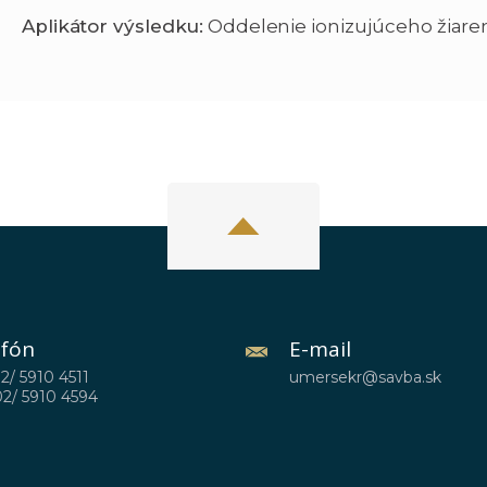
Aplikátor výsledku:
Oddelenie ionizujúceho žiare
efón
E-mail
02/ 5910 4511
umersekr@savba.sk
02/ 5910 4594