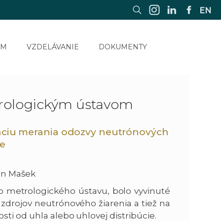
EN
UM
VZDELÁVANIE
DOKUMENTY
rologickým ústavom
záciu merania odozvy neutrónových
ie
an Mašek
o metrologického ústavu, bolo vyvinuté
zdrojov neutrónového žiarenia a tiež na
ti od uhla alebo uhlovej distribúcie.