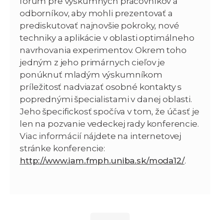
fórum pre výskumných pracovníkov a
odborníkov, aby mohli prezentovať a
prediskutovať najnovšie pokroky, nové
techniky a aplikácie v oblasti optimálneho
navrhovania experimentov. Okrem toho
jedným z jeho primárnych cieľov je
ponúknuť mladým výskumníkom
príležitosť nadviazať osobné kontakty s
poprednými špecialistami v danej oblasti.
Jeho špecifickosť spočíva v tom, že účasť je
len na pozvanie vedeckej rady konferencie.
Viac informácií nájdete na internetovej
stránke konferencie:
http://www.iam.fmph.uniba.sk/moda12/
.