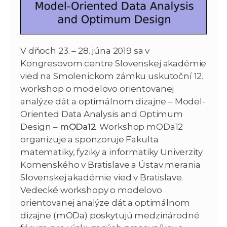
V dňoch 23. – 28. júna 2019 sa v
Kongresovom centre Slovenskej akadémie
vied na Smolenickom zámku uskutoční 12.
workshop o modelovo orientovanej
analýze dát a optimálnom dizajne – Model-
Oriented Data Analysis and Optimum
Design –
mODa12
. Workshop mODa12
organizuje a sponzoruje Fakulta
matematiky, fyziky a informatiky Univerzity
Komenského v Bratislave a Ústav merania
Slovenskej akadémie vied v Bratislave.
Vedecké workshopy o modelovo
orientovanej analýze dát a optimálnom
dizajne (mODa) poskytujú medzinárodné