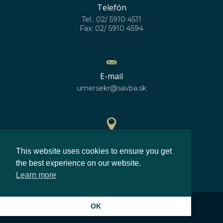
Telefón
Tel.: 02/ 5910 4511
Fax: 02/ 5910 4594
E-mail
umersekr@savba.sk
GPS poloha
This website uses cookies to ensure you get
48°10'10''N
17°04'06''E
the best experience on our website.
Learn more
©2026
Ústav merania SAV, v.v.i.
OK
Zásady ochrany osobných údajov