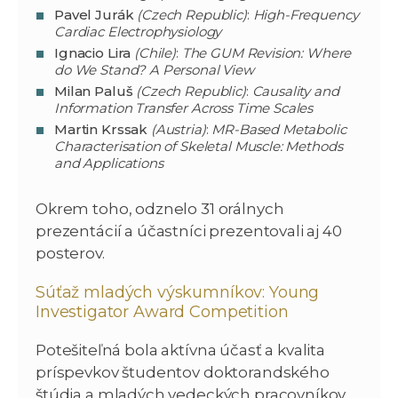
Pavel Jurák
(Czech Republic)
:
High-Frequency
Cardiac Electrophysiology
Ignacio Lira
(Chile)
:
The GUM Revision: Where
do We Stand? A Personal View
Milan Paluš
(Czech Republic)
:
Causality and
Information Transfer Across Time Scales
Martin Krssak
(Austria)
:
MR-Based Metabolic
Characterisation of Skeletal Muscle: Methods
and Applications
Okrem toho, odznelo 31 orálnych
prezentácií a účastníci prezentovali aj 40
posterov.
Súťaž mladých výskumníkov: Young
Investigator Award Competition
Potešiteľná bola aktívna účasť a kvalita
príspevkov študentov doktorandského
štúdia a mladých vedeckých pracovníkov