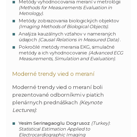
Metódy vyhodnocovania meraní v metrológii
(Methods for Measurements Evaluation in
Metrology)
.
Metódy zobrazovania biologických objektov
(Imaging Methods of Biological Objects)
.
Analýza kauzálnych vzťahov v nameraných
údajoch
(Causal Relations in Measured Data)
.
Pokročilé metódy merania EKG, simulačné
metódy a ich vyhodnocovanie
(Advanced ECG
Measurements, Simulation and Evaluation)
.
Moderné trendy vied o meraní
Moderné trendy vied o meraní boli
prezentované odborníkmi v piatich
plenárnych prednáškach
(Keynote
Lectures)
:
Yesim Serinagaoglu Dogrusoz
(Turkey)
:
Statistical Estimation Applied to
Electrocardiographic Imaging