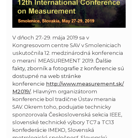
V dňoch 27.-29. mája 2019 sa v
Kongresovom centre SAV v Smoleniciach
uskutočnila 12. medzinárodná konferencia
o meraní MEASUREMENT 2019.
Ďalšie
fakty, zborník a fotografie z konferencie sú
dostupné na web stránke
konferencie
http://www.measurement.sk/
M2019/
.
Hlavným organizátorom
konferencie bol tradične Ústav merania
SAV. Okrem toho, podujatie technicky
sponzorovala Československá sekcia IEEE,
slovenské technické výbory TC7 a TC13
konfederácie IMEKO, Slovenská
metrologická spoločnosť, Slovenský