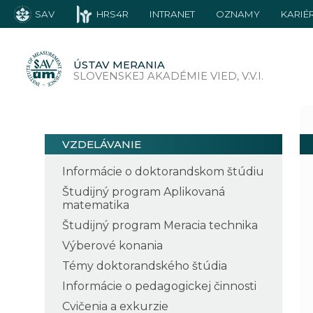
SAV
HRS4R
INTRANET
OZNAMY
KARIÉ
ÚSTAV MERANIA
SLOVENSKEJ AKADÉMIE VIED, V.V.I.
VZDELÁVANIE
Informácie o doktorandskom štúdiu
Študijný program Aplikovaná
matematika
Študijný program Meracia technika
Výberové konania
Témy doktorandského štúdia
Informácie o pedagogickej činnosti
Cvičenia a exkurzie