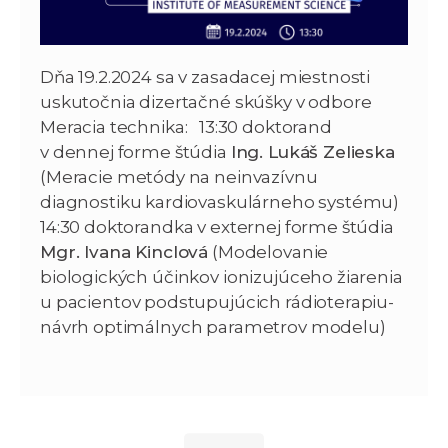
Dňa 19.2.2024 sa v zasadacej miestnosti
uskutočnia dizertačné skúšky v odbore
Meracia technika: 13:30 doktorand
v dennej forme štúdia
Ing. Lukáš Zelieska
(Meracie metódy na neinvazívnu
diagnostiku kardiovaskulárneho systému)
14:30 doktorandka v externej forme štúdia
Mgr. Ivana Kinclová
(Modelovanie
biologických účinkov ionizujúceho žiarenia
u pacientov podstupujúcich rádioterapiu-
návrh optimálnych parametrov modelu)