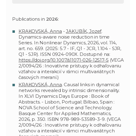
Publications in
2026
:
KRAKOVSKÁ, Anna
-
JAKUBÍK, Jozef
.
Dynamics-aware noise reduction in time
Series. In Nonlinear Dynamics, 2026, vol. 114,
art. no. 659. (2025: 5.7 - IF, Q1 - JCR, 1.104 - SJR,
Q1 - SJR). ISSN 0924-090X. Dostupné na:
https://doi.org/10.1007/s11071-026-12517-5
(VEGA
2/0094/26 : Inovatívne prístupy k odhaľovaniu
vzťahov a interakcií v rámci multivariátnych
časových meraní.)
KRAKOVSKÁ, Anna
. Causal links in dynamical
networks revealed by intrinsic dimensionality.
In XLVI Dynamics Days Europe : Book of
Abstracts. - Lisbon, Portugal; Bilbao, Spain :
NOVA School of Science and Technology;
Basque Center for Applied Mathematics,
2026, p. 350. ISBN 978-989-53589-3-9. (VEGA
2/0094/26 : Inovatívne prístupy k odhaľovaniu
vzťahov a interakcií v rámci multivariátnych